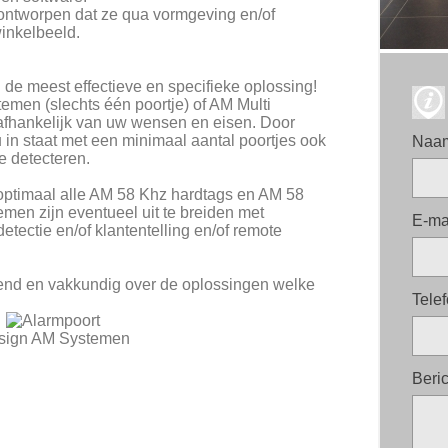
ontworpen dat ze qua vormgeving en/of
winkelbeeld.
 de meest effectieve en specifieke oplossing!
emen (slechts één poortje) of AM Multi
afhankelijk van uw wensen en eisen. Door
 in staat met een minimaal aantal poortjes ook
Naa
e detecteren.
ptimaal alle AM 58 Khz hardtags en AM 58
emen zijn eventueel uit te breiden met
E-ma
tectie en/of klantentelling en/of remote
jvend en vakkundig over de oplossingen welke
Tele
sign AM Systemen
Beri